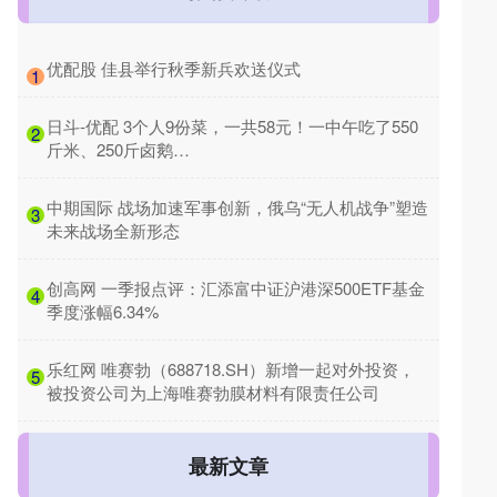
​优配股 佳县举行秋季新兵欢送仪式
1
​日斗-优配 3个人9份菜，一共58元！一中午吃了550
2
斤米、250斤卤鹅…
​中期国际 战场加速军事创新，俄乌“无人机战争”塑造
3
未来战场全新形态
​创高网 一季报点评：汇添富中证沪港深500ETF基金
4
季度涨幅6.34%
​乐红网 唯赛勃（688718.SH）新增一起对外投资，
5
被投资公司为上海唯赛勃膜材料有限责任公司
最新文章