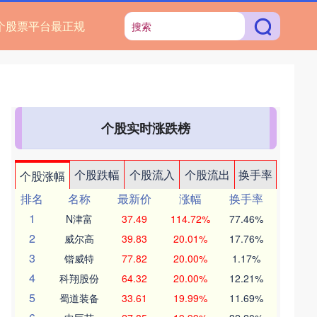
个股票平台最正规
个股实时涨跌榜
个股跌幅
个股流入
个股流出
换手率
个股涨幅
排名
名称
最新价
涨幅
换手率
1
N津富
37.49
114.72%
77.46%
2
威尔高
39.83
20.01%
17.76%
3
锴威特
77.82
20.00%
1.17%
4
科翔股份
64.32
20.00%
12.21%
5
蜀道装备
33.61
19.99%
11.69%