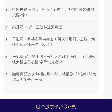
中岩投资 日本：卫生间1个够了，为何中国装修都
1
想要2个？
高升网 72岁，王健林退无可退
2
千汇网 7 月楼市风向突变！两项新规同步上线，为
3
什么马云预言终于应验？
乐配资 武汉第十四座长江大桥施工正酣，白沙洲公
4
铁大桥施工栈桥“牵手”江心沙洲
融可赢配资 火热播出剧13部、待播剧3部推荐1部大
5
结局黑夜告白开播！
哪个股票平台最正规