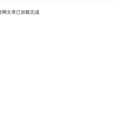
资网文章已加载完成
深证成指
14110.12
0.57%
-34.08
-0.24%