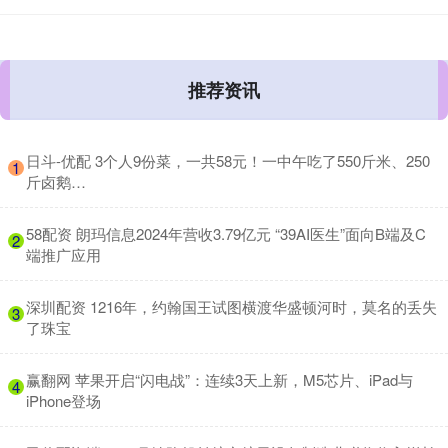
推荐资讯
​日斗-优配 3个人9份菜，一共58元！一中午吃了550斤米、250
1
斤卤鹅…
​58配资 朗玛信息2024年营收3.79亿元 “39AI医生”面向B端及C
2
端推广应用
​深圳配资 1216年，约翰国王试图横渡华盛顿河时，莫名的丢失
3
了珠宝
​赢翻网 苹果开启“闪电战”：连续3天上新，M5芯片、iPad与
4
iPhone登场