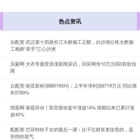
热点资讯
乐配资 武汉第十四座长江大桥施工正酣，白沙洲公铁大桥施
工栈桥“牵手”江心沙洲
乐蒙网 大衣哥接受浪涨新闻采访，回应网传10万元唱3首歌传
闻
云配资 南亚新材(688519SH)：上半年净利润8719万元 同比增
长5769%
猎股网 港股异动丨双登股份盘中涨超14% 假期以来已累计涨
超40%
配配查 巴菲特给子女的最后一课：比千亿财富更珍贵的，是
拒绝的底气