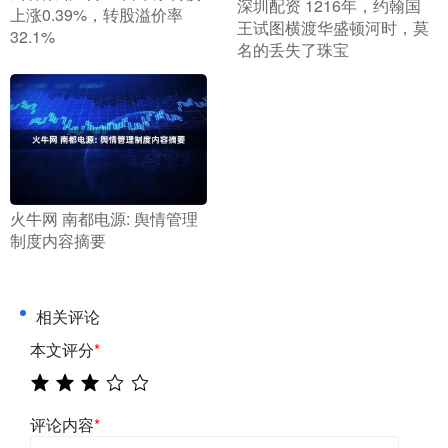
​深圳配资 1216年，约翰国
上涨0.39%，转股溢价率
王试图横渡华盛顿河时，莫
32.1%
名的丢失了珠宝
​火牛网 南都电源: 舆情管理
制度内容摘要
相关评论
本文评分
*
评论内容
*