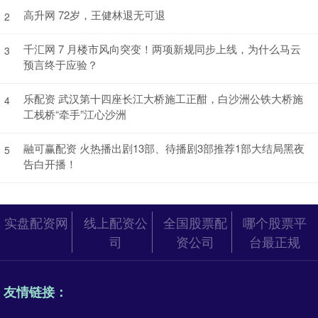
高升网 72岁，王健林退无可退
2
千汇网 7 月楼市风向突变！两项新规同步上线，为什么马云
3
预言终于应验？
乐配资 武汉第十四座长江大桥施工正酣，白沙洲公铁大桥施
4
工栈桥“牵手”江心沙洲
融可赢配资 火热播出剧13部、待播剧3部推荐1部大结局黑夜
5
告白开播！
实盘配资网
线上配资公
全国股票配
哪个股票平
司
资公司
台最正规
友情链接：