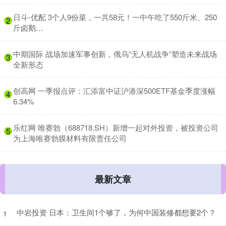
​日斗-优配 3个人9份菜，一共58元！一中午吃了550斤米、250
2
斤卤鹅…
​中期国际 战场加速军事创新，俄乌“无人机战争”塑造未来战场
3
全新形态
​创高网 一季报点评：汇添富中证沪港深500ETF基金季度涨幅
4
6.34%
​乐红网 唯赛勃（688718.SH）新增一起对外投资，被投资公司
5
为上海唯赛勃膜材料有限责任公司
最新文章
中岩投资 日本：卫生间1个够了，为何中国装修都想要2个？
1