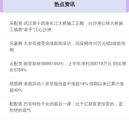
热点资讯
乐配资 武汉第十四座长江大桥施工正酣，白沙洲公铁大桥施
工栈桥“牵手”江心沙洲
乐蒙网 大衣哥接受浪涨新闻采访，回应网传10万元唱3首歌传
闻
云配资 南亚新材(688519SH)：上半年净利润8719万元 同比增
长5769%
猎股网 港股异动丨双登股份盘中涨超14% 假期以来已累计涨
超40%
配配查 巴菲特给子女的最后一课：比千亿财富更珍贵的，是
拒绝的底气