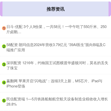
推荐资讯
​日斗-优配 3个人9份菜，一共58元！一中午吃了550斤米、250
1
斤卤鹅…
​58配资 朗玛信息2024年营收3.79亿元 “39AI医生”面向B端及C
2
端推广应用
​深圳配资 1216年，约翰国王试图横渡华盛顿河时，莫名的丢失
3
了珠宝
​赢翻网 苹果开启“闪电战”：连续3天上新，M5芯片、iPad与
4
iPhone登场
​民信配资端 1—5月铁路船舶航空航天设备制造业税收收入增长
5
28.8%