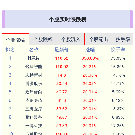
个股实时涨跌榜
个股跌幅
个股流入
个股流出
换手率
个股涨幅
排名
名称
最新价
涨幅
换手率
1
N展芯
116.52
396.89%
79.39%
2
锐翔智能
110.02
20.21%
16.80%
3
志特新材
14.8
20.03%
14.18%
4
博腾股份
20.44
20.02%
14.77%
5
近岸蛋白
46.72
20.01%
5.62%
6
毕得医药
61.6
20.01%
6.12%
7
五洲医疗
83.62
20.01%
18.37%
8
耐科装备
49.67
20.01%
6.83%
9
一博科技
53.33
20.01%
17.26%
10
方邦股份
146.16
20.00%
7.68%