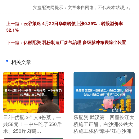
实盘配资网提示：文章来自网络，不代表本站观点。
上一篇：
云谷策略 4月22日华康转债上涨0.39%，转股溢价率
32.1%
下一篇：
亿融配资 乳粉制造厂废气治理 多级脉冲布袋除尘装置
相关文章
​日斗-优配 3个人9份菜，一
​乐配资 武汉第十四座长江大
共58元！一中午吃了550斤
桥施工正酣，白沙洲公铁大
米、250斤卤鹅…
桥施工栈桥“牵手”江心沙洲