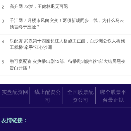
高升网 72岁，王健林退无可退
2
千汇网 7 月楼市风向突变！两项新规同步上线，为什么马云
3
预言终于应验？
乐配资 武汉第十四座长江大桥施工正酣，白沙洲公铁大桥施
4
工栈桥“牵手”江心沙洲
融可赢配资 火热播出剧13部、待播剧3部推荐1部大结局黑夜
5
告白开播！
实盘配资网
线上配资公
全国股票配
哪个股票平
司
资公司
台最正规
友情链接：