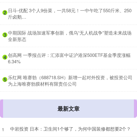
​日斗-优配 3个人9份菜，一共58元！一中午吃了550斤米、250
2
斤卤鹅…
​中期国际 战场加速军事创新，俄乌“无人机战争”塑造未来战场
3
全新形态
​创高网 一季报点评：汇添富中证沪港深500ETF基金季度涨幅
4
6.34%
​乐红网 唯赛勃（688718.SH）新增一起对外投资，被投资公司
5
为上海唯赛勃膜材料有限责任公司
最新文章
中岩投资 日本：卫生间1个够了，为何中国装修都想要2个？
1