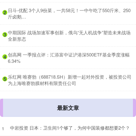
​日斗-优配 3个人9份菜，一共58元！一中午吃了550斤米、250
2
斤卤鹅…
​中期国际 战场加速军事创新，俄乌“无人机战争”塑造未来战场
3
全新形态
​创高网 一季报点评：汇添富中证沪港深500ETF基金季度涨幅
4
6.34%
​乐红网 唯赛勃（688718.SH）新增一起对外投资，被投资公司
5
为上海唯赛勃膜材料有限责任公司
最新文章
中岩投资 日本：卫生间1个够了，为何中国装修都想要2个？
1