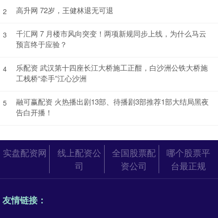
高升网 72岁，王健林退无可退
2
千汇网 7 月楼市风向突变！两项新规同步上线，为什么马云
3
预言终于应验？
乐配资 武汉第十四座长江大桥施工正酣，白沙洲公铁大桥施
4
工栈桥“牵手”江心沙洲
融可赢配资 火热播出剧13部、待播剧3部推荐1部大结局黑夜
5
告白开播！
实盘配资网
线上配资公
全国股票配
哪个股票平
司
资公司
台最正规
友情链接：