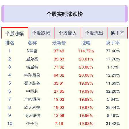
个股实时涨跌榜
个股跌幅
个股流入
个股流出
换手率
个股涨幅
排名
名称
最新价
涨幅
换手率
1
N津富
37.49
114.72%
77.46%
2
威尔高
39.83
20.01%
17.76%
3
锴威特
77.82
20.00%
1.17%
4
科翔股份
64.32
20.00%
12.21%
5
蜀道装备
33.61
19.99%
11.69%
6
中巨芯
27.85
19.99%
32.20%
7
广哈通信
19.03
19.99%
5.84%
8
欣天科技
18.02
19.97%
28.44%
9
飞天诚信
12.56
19.96%
8.49%
10
任子行
7.16
19.93%
31.42%