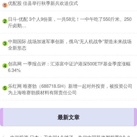
​优配股 佳县举行秋季新兵欢送仪式
1
​日斗-优配 3个人9份菜，一共58元！一中午吃了550斤米、250
2
斤卤鹅…
​中期国际 战场加速军事创新，俄乌“无人机战争”塑造未来战场
3
全新形态
​创高网 一季报点评：汇添富中证沪港深500ETF基金季度涨幅
4
6.34%
​乐红网 唯赛勃（688718.SH）新增一起对外投资，被投资公司
5
为上海唯赛勃膜材料有限责任公司
最新文章