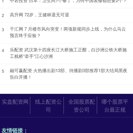
中岩投资 日本：卫生间1个够了，为何中国装修都想要2个？
1
高升网 72岁，王健林退无可退
2
千汇网 7 月楼市风向突变！两项新规同步上线，为什么马云
3
预言终于应验？
乐配资 武汉第十四座长江大桥施工正酣，白沙洲公铁大桥施
4
工栈桥“牵手”江心沙洲
融可赢配资 火热播出剧13部、待播剧3部推荐1部大结局黑夜
5
告白开播！
实盘配资网
线上配资公
全国股票配
哪个股票平
司
资公司
台最正规
友情链接：