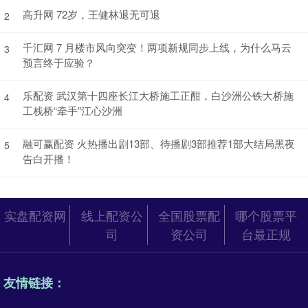
高升网 72岁，王健林退无可退
2
千汇网 7 月楼市风向突变！两项新规同步上线，为什么马云
3
预言终于应验？
乐配资 武汉第十四座长江大桥施工正酣，白沙洲公铁大桥施
4
工栈桥“牵手”江心沙洲
融可赢配资 火热播出剧13部、待播剧3部推荐1部大结局黑夜
5
告白开播！
实盘配资网
线上配资公
全国股票配
哪个股票平
司
资公司
台最正规
友情链接：