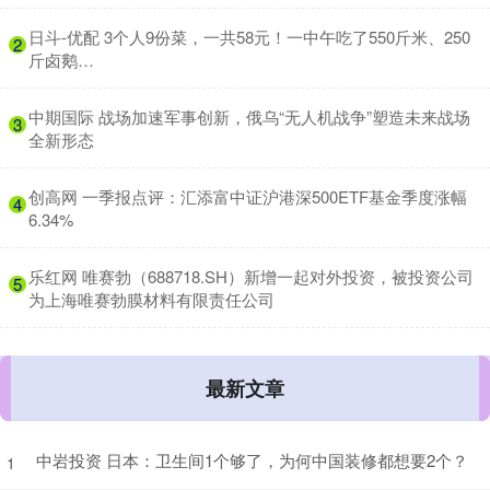
​日斗-优配 3个人9份菜，一共58元！一中午吃了550斤米、250
2
斤卤鹅…
​中期国际 战场加速军事创新，俄乌“无人机战争”塑造未来战场
3
全新形态
​创高网 一季报点评：汇添富中证沪港深500ETF基金季度涨幅
4
6.34%
​乐红网 唯赛勃（688718.SH）新增一起对外投资，被投资公司
5
为上海唯赛勃膜材料有限责任公司
最新文章
中岩投资 日本：卫生间1个够了，为何中国装修都想要2个？
1