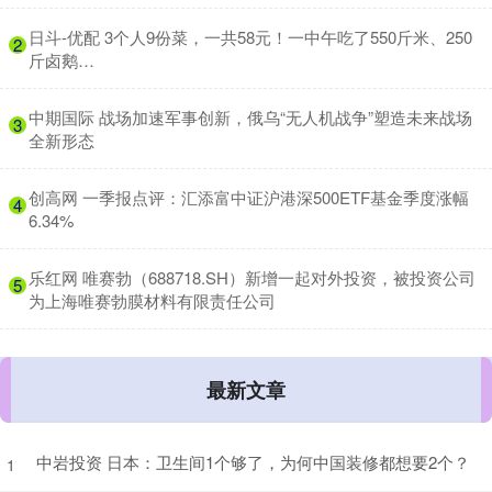
​日斗-优配 3个人9份菜，一共58元！一中午吃了550斤米、250
2
斤卤鹅…
​中期国际 战场加速军事创新，俄乌“无人机战争”塑造未来战场
3
全新形态
​创高网 一季报点评：汇添富中证沪港深500ETF基金季度涨幅
4
6.34%
​乐红网 唯赛勃（688718.SH）新增一起对外投资，被投资公司
5
为上海唯赛勃膜材料有限责任公司
最新文章
中岩投资 日本：卫生间1个够了，为何中国装修都想要2个？
1