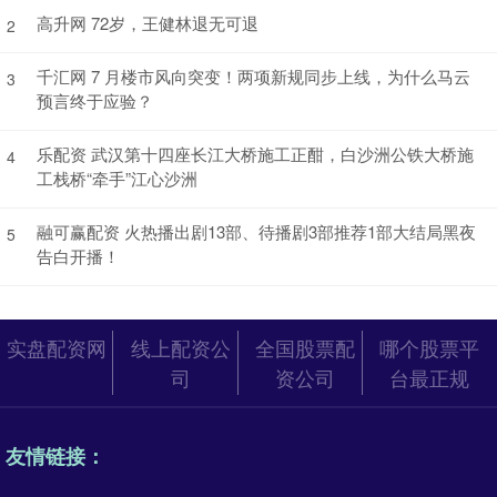
高升网 72岁，王健林退无可退
2
千汇网 7 月楼市风向突变！两项新规同步上线，为什么马云
3
预言终于应验？
乐配资 武汉第十四座长江大桥施工正酣，白沙洲公铁大桥施
4
工栈桥“牵手”江心沙洲
融可赢配资 火热播出剧13部、待播剧3部推荐1部大结局黑夜
5
告白开播！
实盘配资网
线上配资公
全国股票配
哪个股票平
司
资公司
台最正规
友情链接：