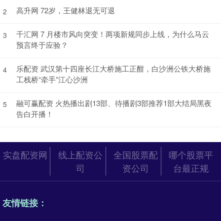
高升网 72岁，王健林退无可退
2
千汇网 7 月楼市风向突变！两项新规同步上线，为什么马云
3
预言终于应验？
乐配资 武汉第十四座长江大桥施工正酣，白沙洲公铁大桥施
4
工栈桥“牵手”江心沙洲
融可赢配资 火热播出剧13部、待播剧3部推荐1部大结局黑夜
5
告白开播！
实盘配资网
线上配资公
全国股票配
哪个股票平
司
资公司
台最正规
友情链接：