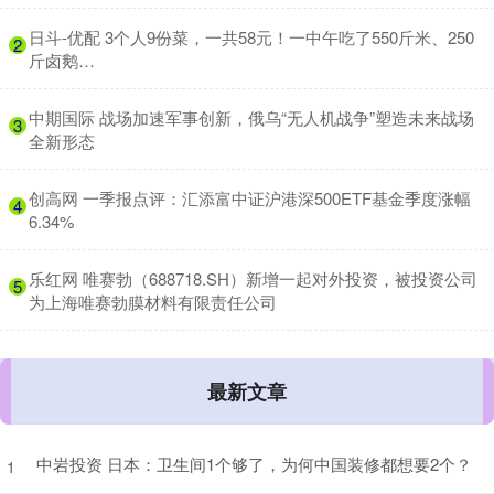
​日斗-优配 3个人9份菜，一共58元！一中午吃了550斤米、250
2
斤卤鹅…
​中期国际 战场加速军事创新，俄乌“无人机战争”塑造未来战场
3
全新形态
​创高网 一季报点评：汇添富中证沪港深500ETF基金季度涨幅
4
6.34%
​乐红网 唯赛勃（688718.SH）新增一起对外投资，被投资公司
5
为上海唯赛勃膜材料有限责任公司
最新文章
中岩投资 日本：卫生间1个够了，为何中国装修都想要2个？
1