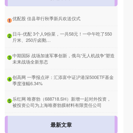
​优配股 佳县举行秋季新兵欢送仪式
1
​日斗-优配 3个人9份菜，一共58元！一中午吃了550
2
斤米、250斤卤鹅…
​中期国际 战场加速军事创新，俄乌“无人机战争”塑造
3
未来战场全新形态
​创高网 一季报点评：汇添富中证沪港深500ETF基金
4
季度涨幅6.34%
​乐红网 唯赛勃（688718.SH）新增一起对外投资，
5
被投资公司为上海唯赛勃膜材料有限责任公司
最新文章