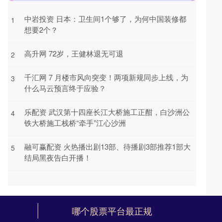
中岩投资 日本：卫生间1个够了，为何中国装修都
1
想要2个？
高升网 72岁，王健林退无可退
2
千汇网 7 月楼市风向突变！两项新规同步上线，为
3
什么马云预言终于应验？
乐配资 武汉第十四座长江大桥施工正酣，白沙洲公
4
铁大桥施工栈桥“牵手”江心沙洲
融可赢配资 火热播出剧13部、待播剧3部推荐1部大
5
结局黑夜告白开播！
哪个股票平台最正规