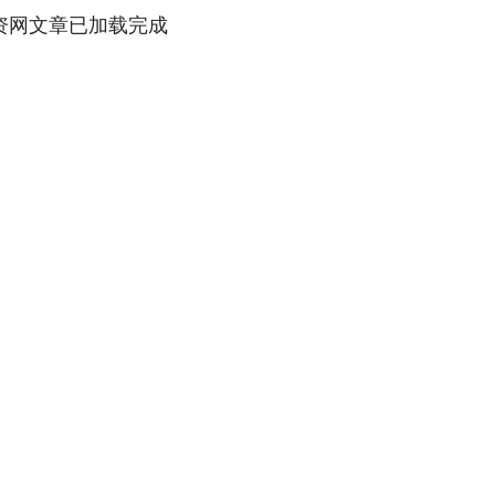
资网文章已加载完成
沪深300
4694.44
1.42%
43.13
0.93%