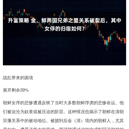
战乱带来的困境
展开剩余39%
朝鲜女俘的悲惨遭遇反映了当时大多数朝鲜俘虏的悲惨命运。他
们被迫沦为奴隶或被压迫的阶层。这种情况也揭示了朝鲜在清朝
宗藩关系中的被动地位。被掳到后金（清）境内的朝鲜人，尤其