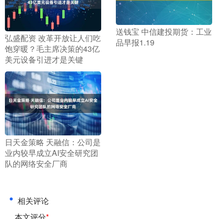
​送钱宝 中信建投期货：工业
​弘盛配资 改革开放让人们吃
品早报1.19
饱穿暖？毛主席决策的43亿
美元设备引进才是关键
​日天金策略 天融信：公司是
业内较早成立AI安全研究团
队的网络安全厂商
相关评论
本文评分
*