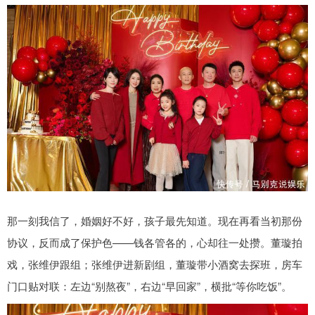
那一刻我信了，婚姻好不好，孩子最先知道。现在再看当初那份
协议，反而成了保护色——钱各管各的，心却往一处攒。董璇拍
戏，张维伊跟组；张维伊进新剧组，董璇带小酒窝去探班，房车
门口贴对联：左边“别熬夜”，右边“早回家”，横批“等你吃饭”。