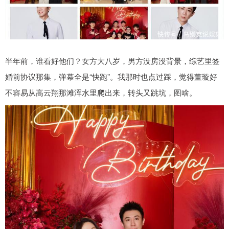
半年前，谁看好他们？女方大八岁，男方没房没背景，综艺里签
婚前协议那集，弹幕全是“快跑”。我那时也点过踩，觉得董璇好
不容易从高云翔那滩浑水里爬出来，转头又跳坑，图啥。