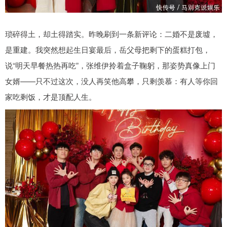
琐碎得土，却土得踏实。昨晚刷到一条新评论：二婚不是废墟，
是重建。我突然想起生日宴最后，岳父母把剩下的蛋糕打包，
说“明天早餐热热再吃”，张维伊拎着盒子鞠躬，那姿势真像上门
女婿——只不过这次，没人再笑他高攀，只剩羡慕：有人等你回
家吃剩饭，才是顶配人生。