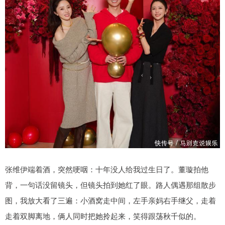
张维伊端着酒，突然哽咽：十年没人给我过生日了。董璇拍他
背，一句话没留镜头，但镜头拍到她红了眼。路人偶遇那组散步
图，我放大看了三遍：小酒窝走中间，左手亲妈右手继父，走着
走着双脚离地，俩人同时把她拎起来，笑得跟荡秋千似的。