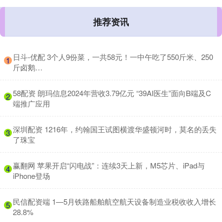
推荐资讯
​日斗-优配 3个人9份菜，一共58元！一中午吃了550斤米、250
1
斤卤鹅…
​58配资 朗玛信息2024年营收3.79亿元 “39AI医生”面向B端及C
2
端推广应用
​深圳配资 1216年，约翰国王试图横渡华盛顿河时，莫名的丢失
3
了珠宝
​赢翻网 苹果开启“闪电战”：连续3天上新，M5芯片、iPad与
4
iPhone登场
​民信配资端 1—5月铁路船舶航空航天设备制造业税收收入增长
5
28.8%