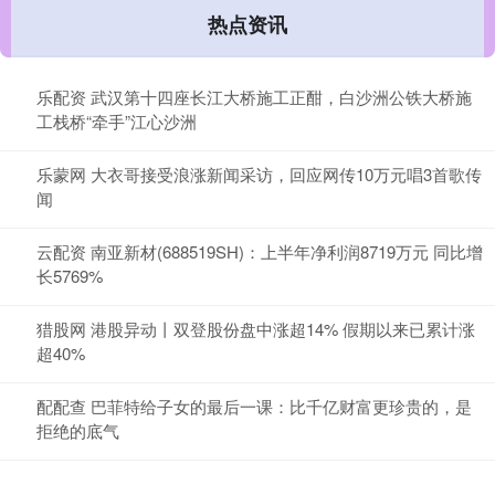
热点资讯
乐配资 武汉第十四座长江大桥施工正酣，白沙洲公铁大桥施
工栈桥“牵手”江心沙洲
乐蒙网 大衣哥接受浪涨新闻采访，回应网传10万元唱3首歌传
闻
云配资 南亚新材(688519SH)：上半年净利润8719万元 同比增
长5769%
猎股网 港股异动丨双登股份盘中涨超14% 假期以来已累计涨
超40%
配配查 巴菲特给子女的最后一课：比千亿财富更珍贵的，是
拒绝的底气