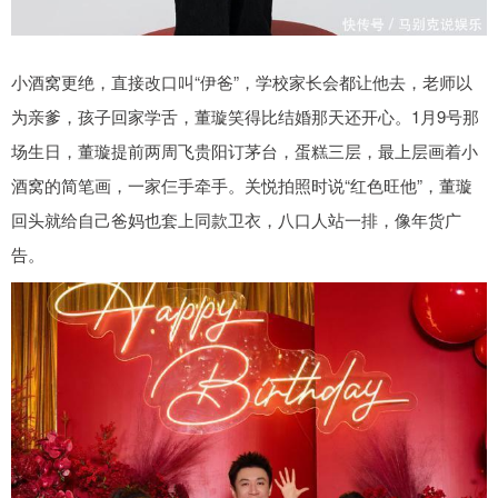
小酒窝更绝，直接改口叫“伊爸”，学校家长会都让他去，老师以
为亲爹，孩子回家学舌，董璇笑得比结婚那天还开心。1月9号那
场生日，董璇提前两周飞贵阳订茅台，蛋糕三层，最上层画着小
酒窝的简笔画，一家仨手牵手。关悦拍照时说“红色旺他”，董璇
回头就给自己爸妈也套上同款卫衣，八口人站一排，像年货广
告。