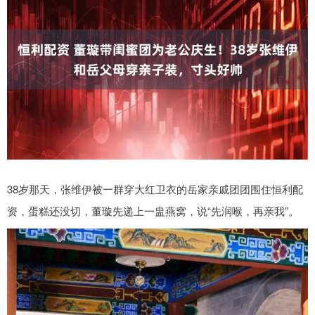
38岁那天，张维伊被一群穿大红卫衣的岳家亲戚团团围住恒利配
资，蛋糕还没切，董璇先递上一盅燕窝，说“先润喉，再亲我”。