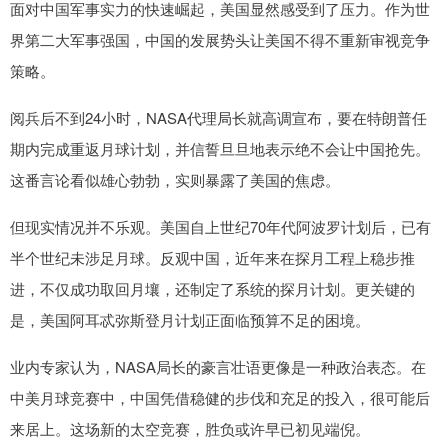
面对中国军事实力的快速崛起，美国显然感受到了压力。作为世
界第二大军事强国，中国的发展势头让美国不得不重新审视竞争
策略。
阅兵后不到24小时，NASA代理局长就高调宣布，要在特朗普任
期内完成重返月球计划，并信誓旦旦地表示绝不会让中国抢先。
这番言论看似雄心勃勃，实则暴露了美国的焦虑。
但现实情况并不乐观。美国自上世纪70年代阿波罗计划后，已有
半个世纪未涉足月球。反观中国，近年来在探月工程上稳步推
进，不仅成功取回月壤，还制定了系统的探月计划。更关键的
是，美国阿耳忒弥斯登月计划正面临预算不足的困境。
业内专家认为，NASA局长的豪言壮语更像是一种政治表态。在
中美月球竞赛中，中国凭借稳健的步伐和充足的投入，很可能后
来居上。这场新的太空竞赛，胜负或许早已初见端倪。