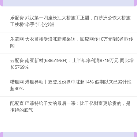
乐配资 武汉第十四座长江大桥施工正酣，白沙洲公铁大桥施
工栈桥“牵手”江心沙洲
乐蒙网 大衣哥接受浪涨新闻采访，回应网传10万元唱3首歌传
闻
云配资 南亚新材(688519SH)：上半年净利润8719万元 同比增
长5769%
猎股网 港股异动丨双登股份盘中涨超14% 假期以来已累计涨
超40%
配配查 巴菲特给子女的最后一课：比千亿财富更珍贵的，是
拒绝的底气