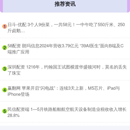
推荐资讯
​日斗-优配 3个人9份菜，一共58元！一中午吃了550斤米、250
1
斤卤鹅…
​58配资 朗玛信息2024年营收3.79亿元 “39AI医生”面向B端及C
2
端推广应用
​深圳配资 1216年，约翰国王试图横渡华盛顿河时，莫名的丢失
3
了珠宝
​赢翻网 苹果开启“闪电战”：连续3天上新，M5芯片、iPad与
4
iPhone登场
​民信配资端 1—5月铁路船舶航空航天设备制造业税收收入增长
5
28.8%