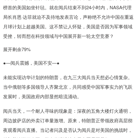
榜首的美国如坐针毡。就在阅兵结束不到24小时内，NASA代理
局长肖恩·达菲就迫不及待地发表言论，声称绝不允许中国在重返
月球计划上超越美国。这不禁让人怀疑，美国是否因为军事领域
受挫，转而想在科技领域与中国展开新一轮太空竞赛？
展开剩余79%
●—阅兵震撼，美国不安—●
未能实现访华计划的特朗普，在九三大阅兵当天想必心情复杂。
当中俄朝等多国领导人齐聚北京，共同感受中国军事实力的飞跃
发展时，美国政府内部显然暗流涌动。
阅兵当天，一个耐人寻味的现象是：深夜的五角大楼灯火通明，
周边披萨店的外卖订单量激增。原来，特朗普正带领政府高层彻
夜观看阅兵直播。当记者问及是否认为阅兵是对美国的挑战时，