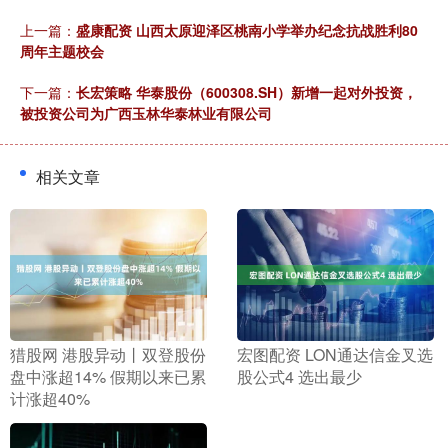
上一篇：
盛康配资 山西太原迎泽区桃南小学举办纪念抗战胜利80
周年主题校会
下一篇：
长宏策略 华泰股份（600308.SH）新增一起对外投资，
被投资公司为广西玉林华泰林业有限公司
相关文章
​猎股网 港股异动丨双登股份
​宏图配资 LON通达信金叉选
盘中涨超14% 假期以来已累
股公式4 选出最少
计涨超40%